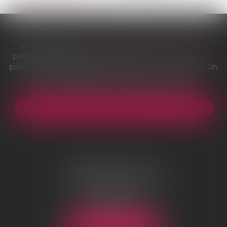
Vous êtes victime d'un accident de la route ? Voiture,
piéton ou cycliste ?
Remplissez notre formulaire en ligne
pour obtenir une indemnisation. Gestion administrative. Un
réseau de spécialistes. Obligation de résultat.
ANALYSE GRATUITE DE VOTRE INDEMNISATION
AGENCE DE LYON
96 boulevard Marius Vivier Merle
69003 Lyon
Tél :
04 78 83 73 70
Email :
lyon@sosrecours.com
NOUS LOCALISER