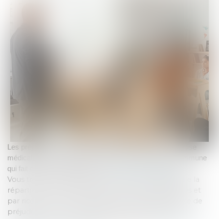
Les préjudices corporels sont déterminés lors de l’expertise
médicale et sont référencés dans une nomenclature commune
qui fait désormais référence, la
Nomenclature Dintilhac
.
Vous trouverez ci-dessous de manière schématique la
répartition des préjudices pour les victimes directes et
par ricochet. Pour une explication de chaque poste de
préjudice, nous vous invitons à consulter la page