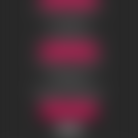
AGENCE DE CHANTILLY
01-03 rue d’Orgemont
BP 10124
60501 Chantilly Cedex
Tél :
03 44 54 09 25
Email :
chantilly@sosrecours.com
NOUS LOCALISER
AGENCE DE TOULOUSE
7 Boulevard des minimes
31200 Toulouse
Tél :
05 32 09 43 43
Email :
toulouse@sosrecours.com
Permanences sur rendez-vous :
Narbonne, Pau et Bayonne
NOUS LOCALISER