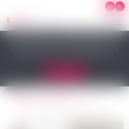
QUELS SONT LES PRÉJUDICES
CORPORELS INDEMNISABLES ?
Analyse gratuite
Vous êtes ici :
Types d'accidents
Accident scolaire
Quels sont les préjudices corporels indemnisables ?