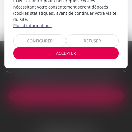
CONFIGURER » pour choisir quels cookies
nécessitant votre consentement seront déposés
(cookies statistiques), avant de continuer votre visite
du site.
Plus d'informations
CONFIGURER
REFUSER
ACCEPTER
Vous êtes victime d'un accident de la route ? Voiture,
piéton ou cycliste ?
Remplissez notre formulaire en ligne
pour obtenir une indemnisation. Gestion administrative. Un
réseau de spécialistes. Obligation de résultat.
ANALYSE GRATUITE DE VOTRE INDEMNISATION
AGENCE DE LYON