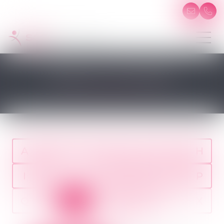
SÉQUELLE PHYSIQUE
A
B
C
D
E
F
G
H
I
J
K
L
M
N
O
P
Q
R
S
T
U
V
W
X