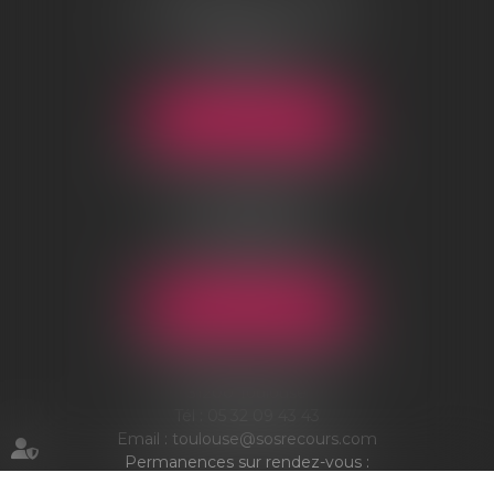
96 boulevard Marius Vivier Merle
69003 Lyon
Tél :
04 78 83 73 70
Email :
lyon@sosrecours.com
NOUS LOCALISER
AGENCE DE CHANTILLY
01-03 rue d’Orgemont
BP 10124
60501 Chantilly Cedex
Tél :
03 44 54 09 25
Email :
chantilly@sosrecours.com
NOUS LOCALISER
AGENCE DE TOULOUSE
7 Boulevard des minimes
31200 Toulouse
Tél :
05 32 09 43 43
Email :
toulouse@sosrecours.com
Permanences sur rendez-vous :
Narbonne, Pau et Bayonne