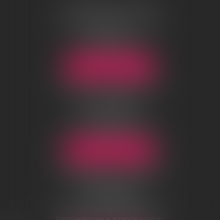
AGENCE DE LYON
96 boulevard Marius Vivier Merle
69003 Lyon
Tél :
04 78 83 73 70
Email :
lyon@sosrecours.com
NOUS LOCALISER
AGENCE DE CHANTILLY
01-03 rue d’Orgemont
BP 10124
60501 Chantilly Cedex
Tél :
03 44 54 09 25
Email :
chantilly@sosrecours.com
NOUS LOCALISER
AGENCE DE TOULOUSE
7 Boulevard des minimes
31200 Toulouse
Tél :
05 32 09 43 43
Email :
toulouse@sosrecours.com
Permanences sur rendez-vous :