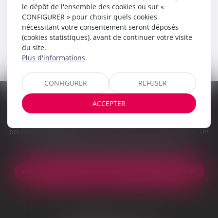
le dépôt de l'ensemble des cookies ou sur «
CONFIGURER » pour choisir quels cookies
nécessitant votre consentement seront déposés
(cookies statistiques), avant de continuer votre visite
du site.
Plus d'informations
CONFIGURER
REFUSER
ACCEPTER
Vous êtes victime d'un accident de la route ? Voiture,
piéton ou cycliste ?
Remplissez notre formulaire en ligne
pour obtenir une indemnisation. Gestion administrative. Un
réseau de spécialistes. Obligation de résultat.
ANALYSE GRATUITE DE VOTRE INDEMNISATION