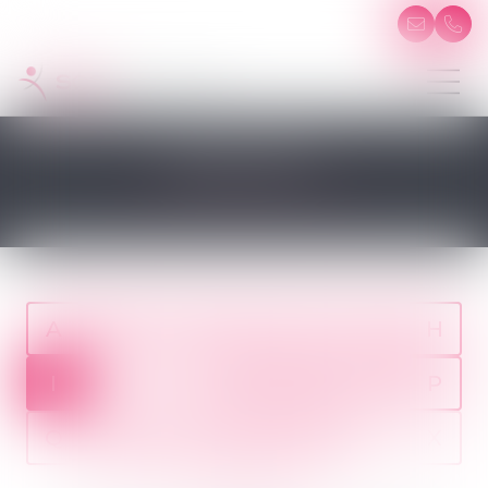
INVALIDITÉ
A
B
C
D
E
F
G
H
I
J
K
L
M
N
O
P
Q
R
S
T
U
V
W
X