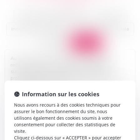
Y
Z
Incidence professionnelle (IP)
Indemnité
Indemnités journalières
Infection nosocomiale
Infraction
Invalidité
Au sens de la Sécurité sociale une invalidité est
reconnue si, après un accident ou une maladie
survenue dans votre vie privée (d’origine non
professionnelle), votre capacité de travail ou de gain
est réduite d’au moins 2/3.
Information sur les cookies
Nous avons recours à des cookies techniques pour
assurer le bon fonctionnement du site, nous
utilisons également des cookies soumis à votre
consentement pour collecter des statistiques de
visite.
Cliquez ci-dessous sur « ACCEPTER » pour accepter