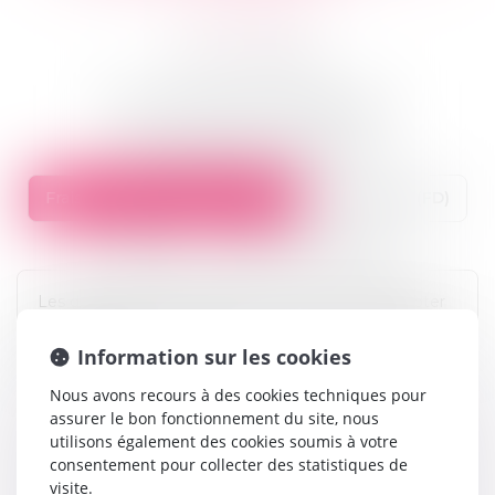
Y
Z
FGTI
FGAO
Faute inexcusable de l’employeur
Frais de logement adapté (FLA)
Frais de véhicule adapté (FVA)
Frais divers (FD)
Franchise
Franchise séquellaire
Les dépenses engagées par la victime afin d’adapter
son véhicule à son handicap doivent faire l’objet d’une
indemnisation.
Information sur les cookies
Nous avons recours à des cookies techniques pour
assurer le bon fonctionnement du site, nous
utilisons également des cookies soumis à votre
consentement pour collecter des statistiques de
visite.