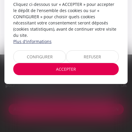
Cliquez ci-dessous sur « ACCEPTER » pour accepter
le dépôt de l'ensemble des cookies ou sur «
CONFIGURER » pour choisir quels cookies
nécessitant votre consentement seront déposés
(cookies statistiques), avant de continuer votre visite
du site.
Plus d'informations
CONFIGURER
REFUSER
ACCEPTER
Vous êtes victime d'un accident de la route ? Voiture,
piéton ou cycliste ?
Remplissez notre formulaire en ligne
pour obtenir une indemnisation. Gestion administrative. Un
réseau de spécialistes. Obligation de résultat.
ANALYSE GRATUITE DE VOTRE INDEMNISATION