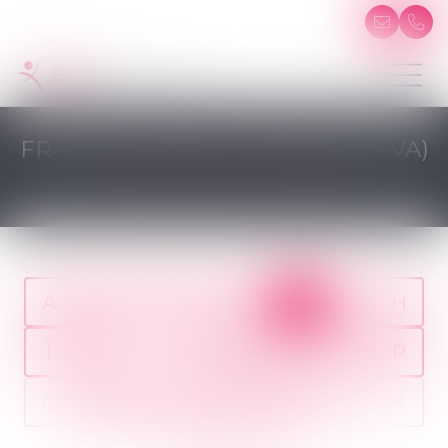
FRAIS DE VÉHICULE ADAPTÉ (FVA)
A
B
C
D
E
F
G
H
I
J
K
L
M
N
O
P
Q
R
S
T
U
V
W
X