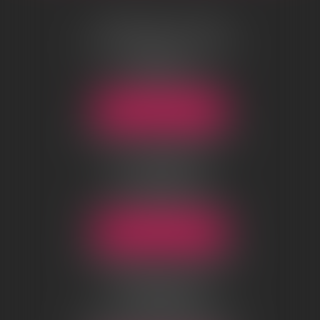
AGENCE DE LYON
96 boulevard Marius Vivier Merle
69003 Lyon
Tél :
04 78 83 73 70
Email :
lyon@sosrecours.com
NOUS LOCALISER
AGENCE DE CHANTILLY
01-03 rue d’Orgemont
BP 10124
60501 Chantilly Cedex
Tél :
03 44 54 09 25
Email :
chantilly@sosrecours.com
NOUS LOCALISER
AGENCE DE TOULOUSE
7 Boulevard des minimes
31200 Toulouse
Tél :
05 32 09 43 43
Email :
toulouse@sosrecours.com