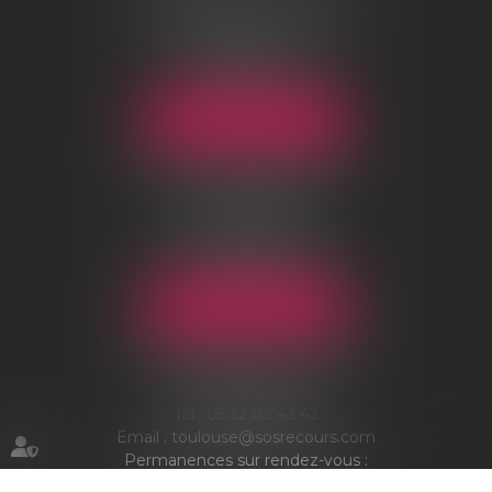
96 boulevard Marius Vivier Merle
69003 Lyon
Tél :
04 78 83 73 70
Email :
lyon@sosrecours.com
NOUS LOCALISER
AGENCE DE CHANTILLY
01-03 rue d’Orgemont
BP 10124
60501 Chantilly Cedex
Tél :
03 44 54 09 25
Email :
chantilly@sosrecours.com
NOUS LOCALISER
AGENCE DE TOULOUSE
7 Boulevard des minimes
31200 Toulouse
Tél :
05 32 09 43 43
Email :
toulouse@sosrecours.com
Permanences sur rendez-vous :
Narbonne, Pau et Bayonne