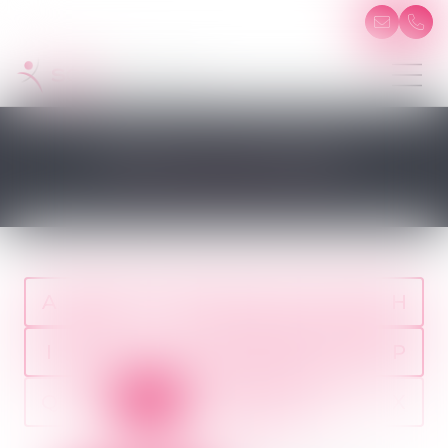
SÉQUELLE PHYSIQUE
A
B
C
D
E
F
G
H
I
J
K
L
M
N
O
P
Q
R
S
T
U
V
W
X