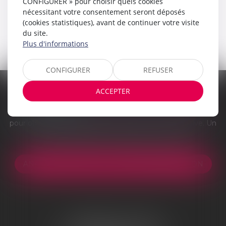
CONFIGURER » pour choisir quels cookies
nécessitant votre consentement seront déposés
(cookies statistiques), avant de continuer votre visite
du site.
Plus d'informations
CONFIGURER
REFUSER
ACCEPTER
Vous êtes victime d'un accident de la route ? Voiture,
piéton ou cycliste ?
Remplissez notre formulaire en ligne
pour obtenir une indemnisation. Gestion administrative. Un
réseau de spécialistes. Obligation de résultat.
ANALYSE GRATUITE DE VOTRE INDEMNISATION
AGENCE DE LYON