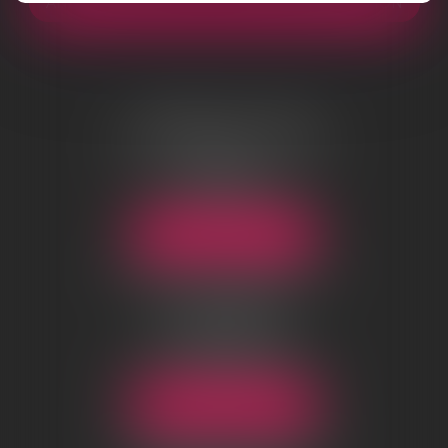
ANALYSE GRATUITE DE VOTRE INDEMNISATION
AGENCE DE LYON
96 boulevard Marius Vivier Merle
69003 Lyon
Tél :
04 78 83 73 70
Email :
lyon@sosrecours.com
NOUS LOCALISER
AGENCE DE CHANTILLY
01-03 rue d’Orgemont
BP 10124
60501 Chantilly Cedex
Tél :
03 44 54 09 25
Email :
chantilly@sosrecours.com
NOUS LOCALISER
AGENCE DE TOULOUSE