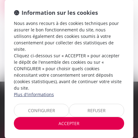
ÉPIDÉMIE DE COQUELUCHE : AVIS HAS ET HCSP
29
Droit de la santé
AOÛT
Information sur les cookies
Suite au DGS-Urgent du 7 juin 2024, informant
de l’intensification de la circulation de la bactérie
Nous avons recours à des cookies techniques pour
Bordetella pertussis en France et en Europe et
assurer le bon fonctionnement du site, nous
rappelant l’importance de la v...
utilisons également des cookies soumis à votre
Lire la suite
consentement pour collecter des statistiques de
visite.
Cliquez ci-dessous sur « ACCEPTER » pour accepter
le dépôt de l'ensemble des cookies ou sur «
<<
<
1
>
>>
CONFIGURER » pour choisir quels cookies
nécessitant votre consentement seront déposés
(cookies statistiques), avant de continuer votre visite
du site.
Plus d'informations
Vous êtes victime d'un accident de la route ? Voiture,
piéton ou cycliste ?
Remplissez notre formulaire en ligne
CONFIGURER
REFUSER
pour obtenir une indemnisation. Gestion administrative. Un
réseau de spécialistes. Obligation de résultat.
ACCEPTER