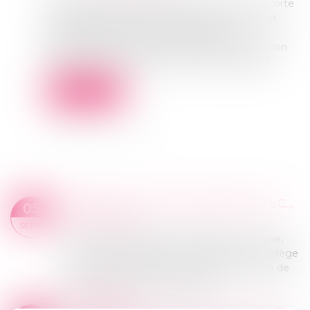
Emblématique des pénuries car soumis à une forte
demande en période hivernale, l'amoxicilline est
désormais sujet à de nouvelles règles
d'approvisionnement, afin de faciliter la répartition
des stocks, a annoncé l'ASM ce mardi 30 juillet...
Lire la suite
CRÈCHES ET ÉTABLISSEMENTS SCOLAIRES -DANS QUELS CAS DEVEZ-VOUS FOURNIR UN CERTIFICAT MÉDICAL POUR VOTRE ENFANT ?
05
Droit de la santé
SEPT.
Que votre enfant soit inscrit dans une crèche,
une école maternelle ou élémentaire, un collège
ou encore un lycée, il n’est pas toujours aisé de
savoir les situations qui impose...
Lire la suite