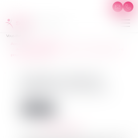
Vous êtes ici :
Accueil
Droit de la santé
Amoxicilline : l'Agence du médicament prend des dispositions
pour éviter les pénuries
Amoxicilline : l'Agence du
médicament prend des
dispositions pour éviter les
pénuries
Droit de la santé
Publié le :
08/08/2024
Source :
www.lamontagne.fr