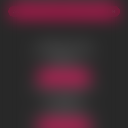
ANALYSE GRATUITE DE VOTRE INDEMNISATION
AGENCE DE LYON
96 boulevard Marius Vivier Merle
69003 Lyon
Tél :
04 78 83 73 70
Email :
lyon@sosrecours.com
NOUS LOCALISER
AGENCE DE CHANTILLY
01-03 rue d’Orgemont
BP 10124
60501 Chantilly Cedex
Tél :
03 44 54 09 25
Email :
chantilly@sosrecours.com
NOUS LOCALISER