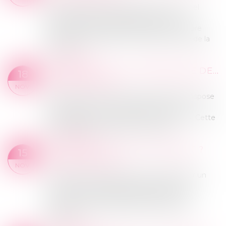
EDPM : Engins de Déplacement Personnel
Motorisés NVEI : Nouveaux Véhicules
Électriques Individuels (NVEI) Le 25 Octobre
2019, le gouvernement a modifié le code de la
route en...
Lire la suite
POURQUOI EST-IL PRÉFÉRABLE DE SE FAIRE ACCOMPAGNER ?
18
Actualités du cabinet
NOV.
L’article L211-10 du code des assurances dispose
notamment que la victime peut se faire
accompagner d’un médecin de son choix. Cette
disposition pose questions : Quel typ...
Lire la suite
QUE FAIRE EN CAS D’ACCIDENT ?
15
Actualités du cabinet
NOV.
Vous devez dans un premier temps établir un
constat ou une déclaration de sinistre. Ce
document précise les informations sur les
circonstances de l’accident et permet de
déterm...