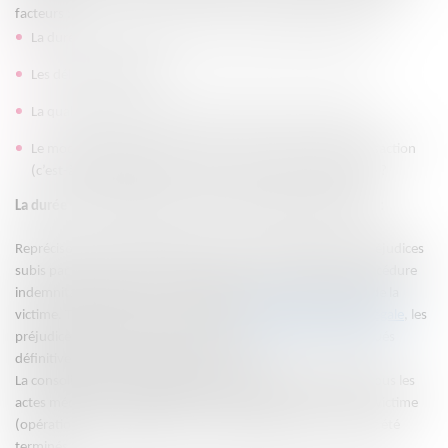
facteurs :
La durée de convalescence ou des soins actifs de la victime
Les délais d’expertises
La qualité de l’interlocuteur adverse dans les transactions
Le mode de règlement du dossier : le dossier est-il en transaction
(c’est-à-dire en direct avec l’assureur) ou bien en judiciaire ?
La durée de convalescence ou des soins actifs de la victime :
Reprécisons que l’indemnisation a pour but de réparer les préjudices
subis par la victime. Il est donc évident que la durée de la procédure
indemnitaire dépende en grande partie de la convalescence de la
victime. Tant qu’elle n’a pas atteint la
consolidation médico-légale
, les
préjudices temporaires et permanents ne pourront être évalués
définitivement et faire l’objet d’une offre.
La consolidation médico-légale ne sera acquise que lorsque tous les
actes médicaux susceptibles d’améliorer l’état de santé de la victime
(opérations, kinésithérapie, suivi psychologique, etc.) auront été
terminés.