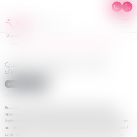
Vous êtes ici :
Accueil
Quelle est la durée d'un dossier d'indemnisation ?
Quelle est la durée d'un dossier
d'indemnisation ?
Actualités du cabinet
Publié le :
29/11/2024
Beaucoup de victimes d’accidents se demandent quand elles
recevront leur indemnisation. Cette question est d’autant plus
légitime lorsqu’il y a de fortes pertes de salaires, des aménagements
ou encore des besoins en assistance par tierce personne à financer !
La durée d’un dossier d’indemnisation est variable selon plusieurs