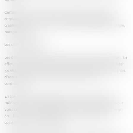
Certaines blessures impliquent des délais extrêmement longs de
convalescence, notamment chez les victimes de traumatismes
crâniens graves ou encore de traumatismes médullaires (tétraplégie,
paraplégie, etc.).
Les délais d’expertises :
Les délais d’expertises sont également à prendre en considération. En
effet, nous attachons une importance fondamentale à faire assister
les victimes par des médecins experts indépendants des compagnies
d’assurance. Les expertises ont par ailleurs un caractère
contradictoire.
En conséquence, votre médecin conseil de recours, ainsi que le
médecin de la compagnie doivent trouver une date commune pour
vous convoquer. Ce délai peut-être de 4-6 mois à parfois près d’un
an… Ensuite, il y aura la rédaction du rapport, la relecture et
cosignature par les deux médecins.