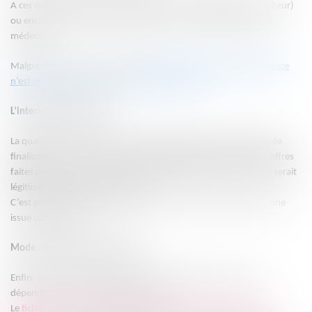
A ces expertises peuvent s’ajouter des avis spécialisés (avis sapiteur)
ou encore une procédure d’arbitrage en cas de désaccord entre
médecins.
Malgré le temps que cela prend,
l’importance d’une telle assistance
n’est plus à démontrer (voir article sur le sujet)
.
L’interlocuteur adverse :
La qualité de l’interlocuteur adverse conditionne aussi la durée de
finalisation d’un dossier corporel. Bien entendu, les premières offres
faites par les assureurs sont habituellement inférieures à ce qui serait
légitime d’accorder aux victimes.
C’est pourquoi les gestionnaires interviennent jusqu’à obtenir une
issue convenable.
Mode de règlement du dossier :
Enfin, un peu de statistique car la durée globale d’un dossier
dépendra de son mode de règlement.
Le
fichier des indemnités allouées aux victimes d’accidents de la