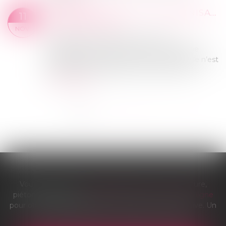
Lire la suite
LA NÉGOCIATION DE L’INDEMNISATION
11
Actualités du cabinet
NOV.
Lorsqu’une victime reçoit une offre
d’indemnisation de la part de la Compagnie
d’assurance, elle ignore trop souvent qu’elle n’est
pas obligée de l’accepter en l’état et qu’il l...
Lire la suite
<<
<
1
2
3
4
5
>
>>
Vous êtes victime d'un accident de la route ? Voiture,
piéton ou cycliste ?
Remplissez notre formulaire en ligne
pour obtenir une indemnisation. Gestion administrative. Un
réseau de spécialistes. Obligation de résultat.